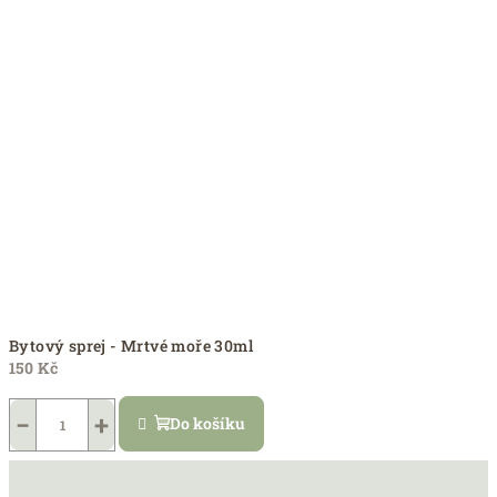
Bytový sprej - Mrtvé moře 30ml
150 Kč
−
+
Do košíku