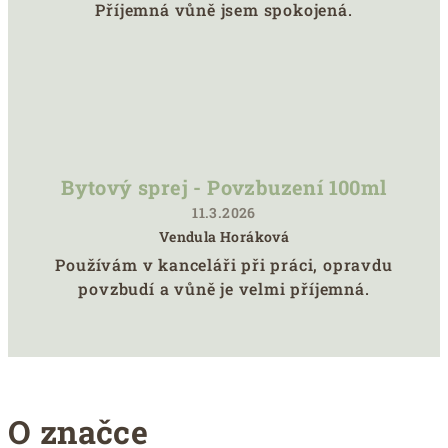
Hodnocení
Příjemná vůně jsem spokojená.
produktu
je
5
z
5
hvězdiček.
Bytový sprej - Povzbuzení 100ml
11.3.2026
Vendula Horáková
Hodnocení
Používám v kanceláři při práci, opravdu
produktu
povzbudí a vůně je velmi příjemná.
je
5
z
5
hvězdiček.
O značce