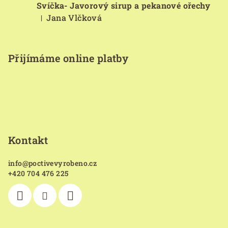
Svíčka- Javorový sirup a pekanové ořechy
Jana Vlčková
|
Hodnocení produktu je 5 z 5 hvězdiček.
Přijímáme online platby
Kontakt
info
@
poctivevyrobeno.cz
+420 704 476 225