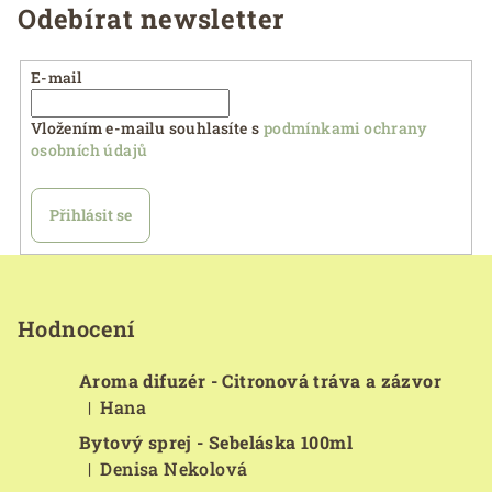
Odebírat newsletter
E-mail
Vložením e-mailu souhlasíte s
podmínkami ochrany
osobních údajů
Přihlásit se
Z
á
p
Hodnocení
a
Aroma difuzér - Citronová tráva a zázvor
t
Hana
|
í
Hodnocení produktu je 5 z 5 hvězdiček.
Bytový sprej - Sebeláska 100ml
Denisa Nekolová
|
Hodnocení produktu je 5 z 5 hvězdiček.