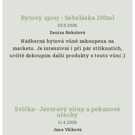
Bytový sprej - Sebeláska 100ml
25.5.2026
Denisa Nekolová
Hodnocení
Nádherná bytová vůně zakoupena na
produktu
marketu. Je intenzivní i při pár stříknutích,
je
5
určitě dokoupím další produkty s touto vůní :)
z
5
hvězdiček.
Svíčka- Javorový sirup a pekanové
ořechy
11.4.2026
Jana Vlčková