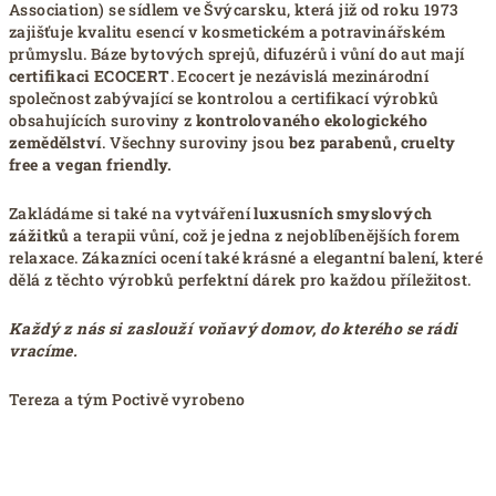
Association) se sídlem ve Švýcarsku, která již od roku 1973
zajišťuje kvalitu esencí v kosmetickém a potravinářském
průmyslu. Báze bytových sprejů, difuzérů i vůní do aut mají
certifikaci ECOCERT
. Ecocert je nezávislá mezinárodní
společnost zabývající se kontrolou a certifikací výrobků
obsahujících suroviny z
kontrolovaného ekologického
zemědělství
. Všechny suroviny jsou
bez parabenů, cruelty
free a vegan friendly.
Zakládáme si také na vytváření
luxusních smyslových
zážitků
a terapii vůní, což je jedna z nejoblíbenějších forem
relaxace. Zákazníci ocení také krásné a elegantní balení, které
dělá z těchto výrobků perfektní dárek pro každou příležitost.
Každý z nás si zaslouží voňavý domov, do kterého se rádi
vracíme.
Tereza a tým Poctivě vyrobeno