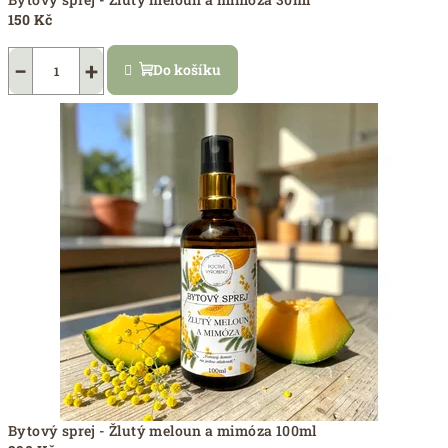
150 Kč
−
+
Do košíku
Bytový sprej - Žlutý meloun a mimóza 100ml