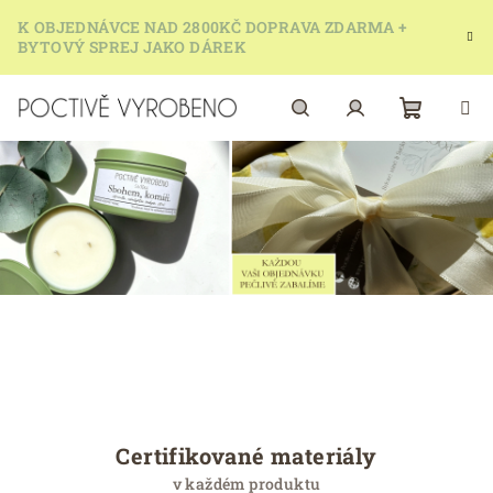
Přejít
K OBJEDNÁVCE NAD 2800KČ DOPRAVA ZDARMA +
na
BYTOVÝ SPREJ JAKO DÁREK
obsah
Nákupn
Hledat
Přihlášení
košík
O
z
n
a
Certifikované materiály
č
v každém produktu