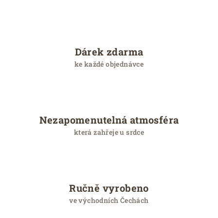
c
e
Dárek zdarma
ke každé objednávce
Nezapomenutelná atmosféra
která zahřeje u srdce
Ručně vyrobeno
ve východních Čechách