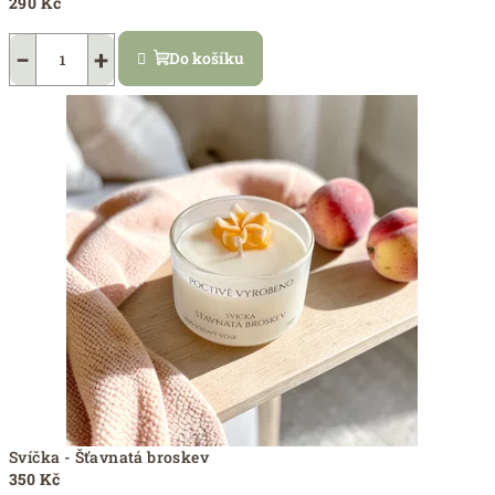
290 Kč
−
+
Do košíku
Svíčka - Šťavnatá broskev
350 Kč