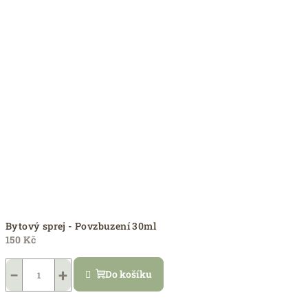
Bytový sprej - Povzbuzení 30ml
150 Kč
−
+
Do košíku