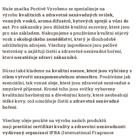
Naše značka Poctivě Vyrobeno se specializuje na
výrobu
kvalitních a zdravotně nezávadných svíček,
vonných vosků, aroma difuzérů, bytových sprejů a vůní do
aut
. Pro zákazníky jsou důležité kvalitní suroviny, které jsou
pro nás základem. Nakupujeme a používáme kvalitní sójový
vosk z
ekologického zemědělství
, který je dlouhodobě
udržitelným zdrojem. Všechny ingredience jsou pečlivě
testovány a zajišťují čistší a zdravotně nezávadné hoření,
které
nezatěžuje zdraví zákazníků
.
Důraz také klademe na
kvalitní esence, které jsou vybírány s
cílem vytvořit nezapomenutelnou
atmosféru
. Používáme jak
esenciální, tak vonné oleje, které jsou zdravotně nezávadné a
smyslově příjemné. Kromě toho jsou svíčky vybaveny
kvalitními bavlněnými a dřevěnými knoty, které neobsahují
těžké kovy, což umožňuje čistší a
zdravotně nezávadné
hoření
.
Všechny oleje použité na výrobu našich produktů
mají
prestižní certifikát kvality a zdravotní nezávadnosti
vydávaný organizací IFRA
(International Fragrance