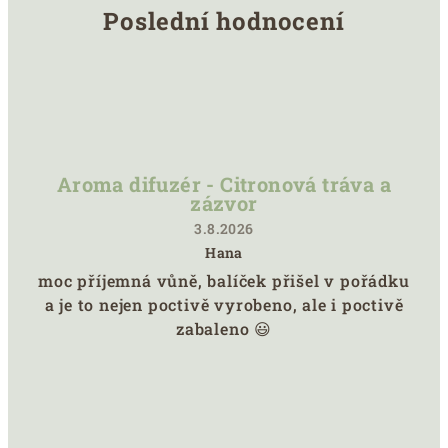
Poslední hodnocení
Aroma difuzér - Citronová tráva a
zázvor
3.8.2026
Hana
Hodnocení
moc příjemná vůně, balíček přišel v pořádku
produktu
a je to nejen poctivě vyrobeno, ale i poctivě
je
5
zabaleno 😃
z
5
hvězdiček.