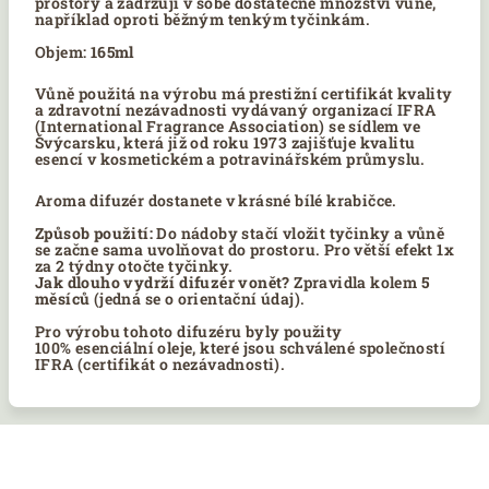
prostory a zadržují v sobě dostatečné množství vůně,
například oproti běžným tenkým tyčinkám.
Objem:
165ml
Vůně použitá na výrobu má prestižní certifikát kvality
a zdravotní nezávadnosti vydávaný organizací IFRA
(International Fragrance Association) se sídlem ve
Švýcarsku, která již od roku 1973 zajišťuje kvalitu
esencí v kosmetickém a potravinářském průmyslu.
Aroma difuzér dostanete v krásné bílé krabičce.
Způsob použití:
Do nádoby stačí vložit
tyčinky
a vůně
se začne sama uvolňovat do prostoru. Pro větší efekt 1x
za 2 týdny otočte tyčinky.
Jak dlouho vydrží difuzér vonět?
Zpravidla kolem
5
měsíců
(jedná se o orientační údaj).
Pro výrobu tohoto difuzéru byly použity
100
%
esenciální oleje, které jsou schválené společností
IFRA (certifikát o nezávadnosti).