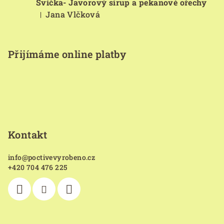
Svíčka- Javorový sirup a pekanové ořechy
Jana Vlčková
|
Hodnocení produktu je 5 z 5 hvězdiček.
Přijímáme online platby
Kontakt
info
@
poctivevyrobeno.cz
+420 704 476 225