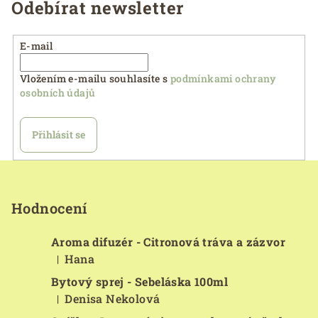
Odebírat newsletter
E-mail
Vložením e-mailu souhlasíte s
podmínkami ochrany
osobních údajů
Přihlásit se
Z
á
p
Hodnocení
a
Aroma difuzér - Citronová tráva a zázvor
t
Hana
|
í
Hodnocení produktu je 5 z 5 hvězdiček.
Bytový sprej - Sebeláska 100ml
Denisa Nekolová
|
Hodnocení produktu je 5 z 5 hvězdiček.