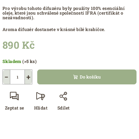
Pro výrobu tohoto difuzéru byly použity 100
%
esenciální
oleje, které jsou schválené společností IFRA (certifikát o
nezávadnosti).
Aroma difuzér dostanete v krásné bílé krabičce.
890 Kč
Měrná
Skladem
(>5 ks)
cena:
−
+
Do košíku
Zeptat se
Hlídat
Sdílet