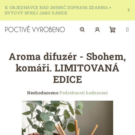
Přejít
K OBJEDNÁVCE NAD 2800KČ DOPRAVA ZDARMA +
na
BYTOVÝ SPREJ JAKO DÁREK
obsah
Nákupn
Hledat
Přihlášení
Aroma difuzér - Sbohem,
košík
komáři. LIMITOVANÁ
EDICE
Průměrné
Neohodnoceno
Podrobnosti hodnocení
hodnocení
produktu
je
0,0
z
5
hvězdiček.