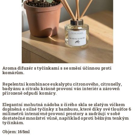
Aroma difuzér s tyčinkami s se směsí účinnou proti
komárům.
Repelentní kombinace eukalyptu citronového, citronelly,
badyánu a citralu krásně provoní vás interiér a zároveň
přirozeně odpudí komáry.
Elegantní mohutná nádoba z čirého skla se zlatým víčkem
doplněná o silné tyčinky z bambusu, které díky své tloušťce 6
milimetrů intenzivně provoní prostory a zadržují v sobě
dostatečné množství vůně, například oproti běžným tenkým
tyčinkám.
Objem:
165ml