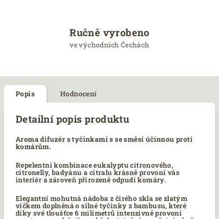
Ručně vyrobeno
ve východních Čechách
Popis
Hodnocení
Detailní popis produktu
Aroma difuzér s tyčinkami s se směsí účinnou proti
komárům.
Repelentní kombinace eukalyptu citronového,
citronelly, badyánu a citralu krásně provoní vás
interiér a zároveň přirozeně odpudí komáry.
Elegantní mohutná nádoba z čirého skla se zlatým
víčkem doplněná o silné tyčinky z bambusu, které
díky své tloušťce 6 milimetrů intenzivně provoní