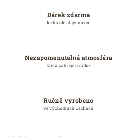
p
i
Dárek zdarma
s
u
ke každé objednávce
Nezapomenutelná atmosféra
která zahřeje u srdce
Ručně vyrobeno
ve východních Čechách