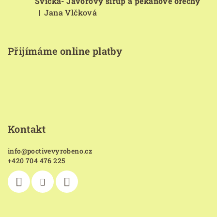
Svíčka- Javorový sirup a pekanové ořechy
Jana Vlčková
|
Hodnocení produktu je 5 z 5 hvězdiček.
Přijímáme online platby
Kontakt
info
@
poctivevyrobeno.cz
+420 704 476 225