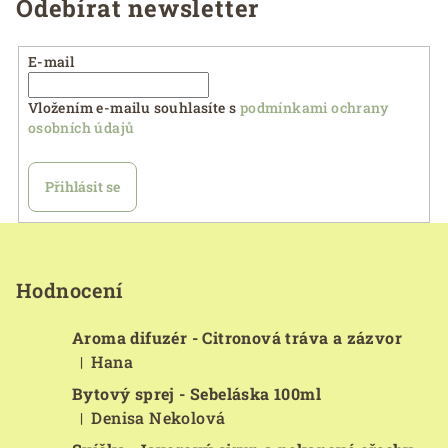
Odebírat newsletter
E-mail
Vložením e-mailu souhlasíte s
podmínkami ochrany
osobních údajů
Přihlásit se
Z
á
p
Hodnocení
a
Aroma difuzér - Citronová tráva a zázvor
t
Hana
|
í
Hodnocení produktu je 5 z 5 hvězdiček.
Bytový sprej - Sebeláska 100ml
Denisa Nekolová
|
Hodnocení produktu je 5 z 5 hvězdiček.