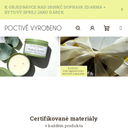
Přejít
K OBJEDNÁVCE NAD 2800KČ DOPRAVA ZDARMA +
na
BYTOVÝ SPREJ JAKO DÁREK
obsah
Nákupn
Hledat
Přihlášení
košík
O
z
n
a
Certifikované materiály
č
v každém produktu