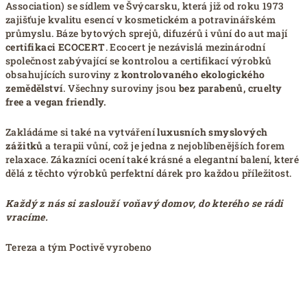
Association) se sídlem ve Švýcarsku, která již od roku 1973
zajišťuje kvalitu esencí v kosmetickém a potravinářském
průmyslu. Báze bytových sprejů, difuzérů i vůní do aut mají
certifikaci ECOCERT
. Ecocert je nezávislá mezinárodní
společnost zabývající se kontrolou a certifikací výrobků
obsahujících suroviny z
kontrolovaného ekologického
zemědělství
. Všechny suroviny jsou
bez parabenů, cruelty
free a vegan friendly.
Zakládáme si také na vytváření
luxusních smyslových
zážitků
a terapii vůní, což je jedna z nejoblíbenějších forem
relaxace. Zákazníci ocení také krásné a elegantní balení, které
dělá z těchto výrobků perfektní dárek pro každou příležitost.
Každý z nás si zaslouží voňavý domov, do kterého se rádi
vracíme.
Tereza a tým Poctivě vyrobeno