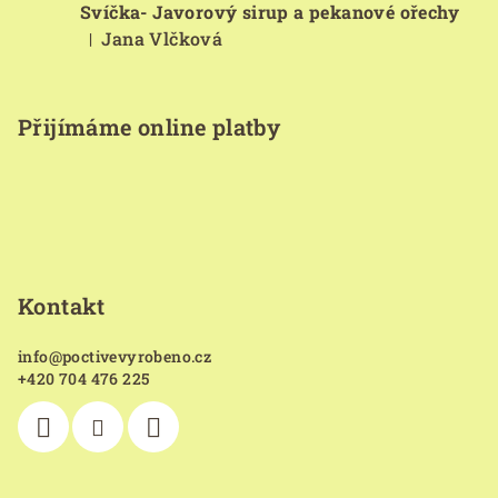
Svíčka- Javorový sirup a pekanové ořechy
Jana Vlčková
|
Hodnocení produktu je 5 z 5 hvězdiček.
Přijímáme online platby
Kontakt
info
@
poctivevyrobeno.cz
+420 704 476 225