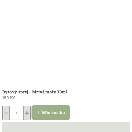
Bytový sprej - Mrtvé moře 30ml
150 Kč
−
+
Do košíku