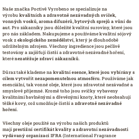
Naše značka Poctivě Vyrobeno se specializuje na
výrobu
kvalitních a zdravotně nezávadných svíček,
vonných vosků, aroma difuzérů, bytových sprejů a vůní do
aut
. Pro zákazníky jsou důležité kvalitní suroviny, které jsou
pro nás základem. Nakupujeme a používáme kvalitní sójový
vosk z
ekologického zemědělství
, který je dlouhodobě
udržitelným zdrojem. Všechny ingredience jsou pečlivě
testovány a zajišťují čistší a zdravotně nezávadné hoření,
které
nezatěžuje zdraví zákazníků
.
Důraz také klademe na
kvalitní esence, které jsou vybírány s
cílem vytvořit nezapomenutelnou
atmosféru
. Používáme jak
esenciální, tak vonné oleje, které jsou zdravotně nezávadné a
smyslově příjemné. Kromě toho jsou svíčky vybaveny
kvalitními bavlněnými a dřevěnými knoty, které neobsahují
těžké kovy, což umožňuje čistší a
zdravotně nezávadné
hoření
.
Všechny oleje použité na výrobu našich produktů
mají
prestižní certifikát kvality a zdravotní nezávadnosti
vydávaný organizací IFRA
(International Fragrance