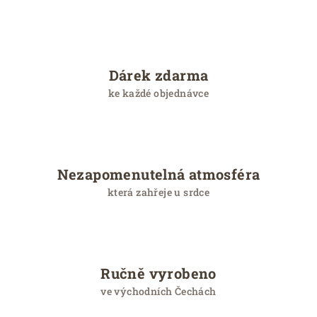
c
e
Dárek zdarma
ke každé objednávce
Nezapomenutelná atmosféra
která zahřeje u srdce
Ručně vyrobeno
ve východních Čechách