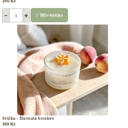
290 Kč
−
+
Do košíku
Svíčka - Šťavnatá broskev
350 Kč