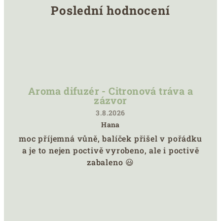
Poslední hodnocení
Aroma difuzér - Citronová tráva a
zázvor
3.8.2026
Hana
Hodnocení
moc příjemná vůně, balíček přišel v pořádku
produktu
a je to nejen poctivě vyrobeno, ale i poctivě
je
5
zabaleno 😃
z
5
hvězdiček.