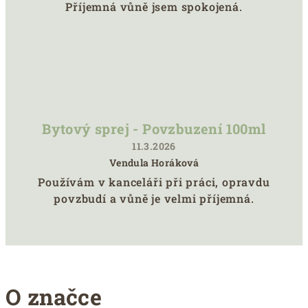
Hodnocení
Příjemná vůně jsem spokojená.
produktu
je
5
z
5
hvězdiček.
Bytový sprej - Povzbuzení 100ml
11.3.2026
Vendula Horáková
Hodnocení
Používám v kanceláři při práci, opravdu
produktu
povzbudí a vůně je velmi příjemná.
je
5
z
5
hvězdiček.
O značce