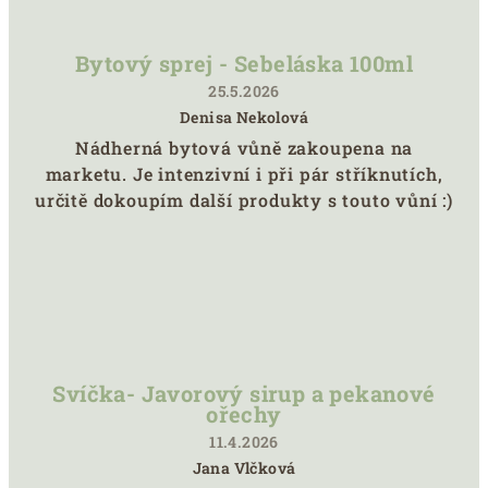
Bytový sprej - Sebeláska 100ml
25.5.2026
Denisa Nekolová
Hodnocení
Nádherná bytová vůně zakoupena na
produktu
marketu. Je intenzivní i při pár stříknutích,
je
5
určitě dokoupím další produkty s touto vůní :)
z
5
hvězdiček.
Svíčka- Javorový sirup a pekanové
ořechy
11.4.2026
Jana Vlčková