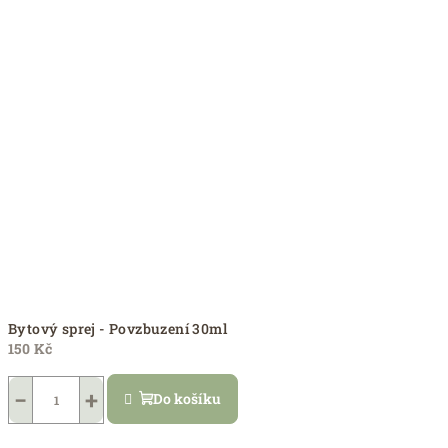
Bytový sprej - Povzbuzení 30ml
150 Kč
−
+
Do košíku