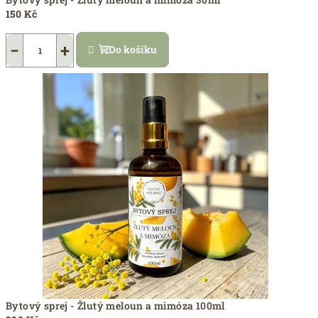
150 Kč
−
+
Do košíku
Bytový sprej - Žlutý meloun a mimóza 100ml