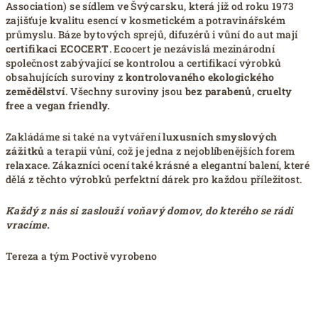
Association) se sídlem ve Švýcarsku, která již od roku 1973
zajišťuje kvalitu esencí v kosmetickém a potravinářském
průmyslu. Báze bytových sprejů, difuzérů i vůní do aut mají
certifikaci ECOCERT
. Ecocert je nezávislá mezinárodní
společnost zabývající se kontrolou a certifikací výrobků
obsahujících suroviny z
kontrolovaného ekologického
zemědělství
. Všechny suroviny jsou
bez parabenů, cruelty
free a vegan friendly.
Zakládáme si také na vytváření
luxusních smyslových
zážitků
a terapii vůní, což je jedna z nejoblíbenějších forem
relaxace. Zákazníci ocení také krásné a elegantní balení, které
dělá z těchto výrobků perfektní dárek pro každou příležitost.
Každý z nás si zaslouží voňavý domov, do kterého se rádi
vracíme.
Tereza a tým Poctivě vyrobeno