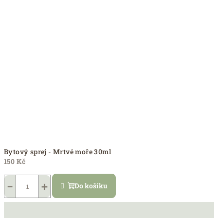
Bytový sprej - Mrtvé moře 30ml
150 Kč
−
+
Do košíku