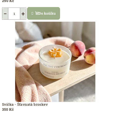
290 Kč
−
+
Do košíku
Svíčka - Šťavnatá broskev
350 Kč