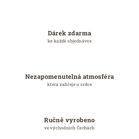
c
e
Dárek zdarma
ke každé objednávce
Nezapomenutelná atmosféra
která zahřeje u srdce
Ručně vyrobeno
ve východních Čechách