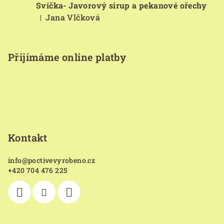
Svíčka- Javorový sirup a pekanové ořechy
Jana Vlčková
|
Hodnocení produktu je 5 z 5 hvězdiček.
Přijímáme online platby
Kontakt
info
@
poctivevyrobeno.cz
+420 704 476 225