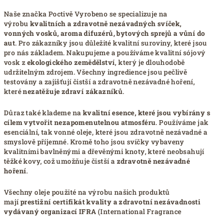
Naše značka Poctivě Vyrobeno se specializuje na
výrobu
kvalitních a zdravotně nezávadných svíček,
vonných vosků, aroma difuzérů, bytových sprejů a vůní do
aut
. Pro zákazníky jsou důležité kvalitní suroviny, které jsou
pro nás základem. Nakupujeme a používáme kvalitní sójový
vosk z
ekologického zemědělství
, který je dlouhodobě
udržitelným zdrojem. Všechny ingredience jsou pečlivě
testovány a zajišťují čistší a zdravotně nezávadné hoření,
které
nezatěžuje zdraví zákazníků
.
Důraz také klademe na
kvalitní esence, které jsou vybírány s
cílem vytvořit nezapomenutelnou
atmosféru
. Používáme jak
esenciální, tak vonné oleje, které jsou zdravotně nezávadné a
smyslově příjemné. Kromě toho jsou svíčky vybaveny
kvalitními bavlněnými a dřevěnými knoty, které neobsahují
těžké kovy, což umožňuje čistší a
zdravotně nezávadné
hoření
.
Všechny oleje použité na výrobu našich produktů
mají
prestižní certifikát kvality a zdravotní nezávadnosti
vydávaný organizací IFRA
(International Fragrance