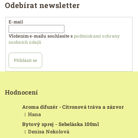
Odebírat newsletter
E-mail
Vložením e-mailu souhlasíte s
podmínkami ochrany
osobních údajů
Přihlásit se
Z
á
p
Hodnocení
a
Aroma difuzér - Citronová tráva a zázvor
t
Hana
|
í
Hodnocení produktu je 5 z 5 hvězdiček.
Bytový sprej - Sebeláska 100ml
Denisa Nekolová
|
Hodnocení produktu je 5 z 5 hvězdiček.