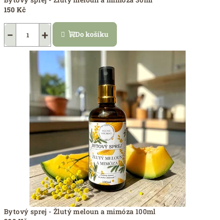
150 Kč
−
+
Do košíku
Bytový sprej - Žlutý meloun a mimóza 100ml