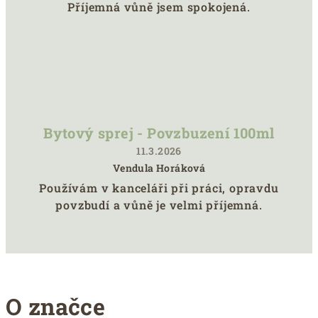
Hodnocení
Příjemná vůně jsem spokojená.
produktu
je
5
z
5
hvězdiček.
Bytový sprej - Povzbuzení 100ml
11.3.2026
Vendula Horáková
Hodnocení
Používám v kanceláři při práci, opravdu
produktu
povzbudí a vůně je velmi příjemná.
je
5
z
5
hvězdiček.
O značce