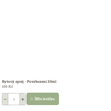
Bytový sprej - Povzbuzení 30ml
150 Kč
−
+
Do košíku