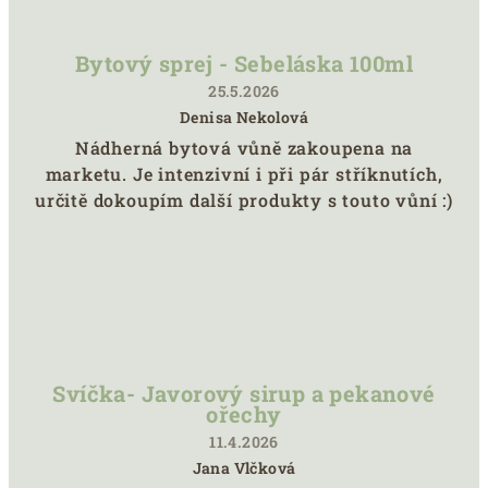
Bytový sprej - Sebeláska 100ml
25.5.2026
Denisa Nekolová
Hodnocení
Nádherná bytová vůně zakoupena na
produktu
marketu. Je intenzivní i při pár stříknutích,
je
5
určitě dokoupím další produkty s touto vůní :)
z
5
hvězdiček.
Svíčka- Javorový sirup a pekanové
ořechy
11.4.2026
Jana Vlčková