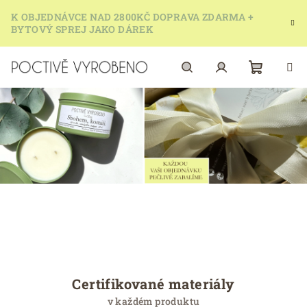
Přejít
K OBJEDNÁVCE NAD 2800KČ DOPRAVA ZDARMA +
na
BYTOVÝ SPREJ JAKO DÁREK
obsah
Nákupn
Hledat
Přihlášení
košík
O
z
n
a
Certifikované materiály
č
v každém produktu