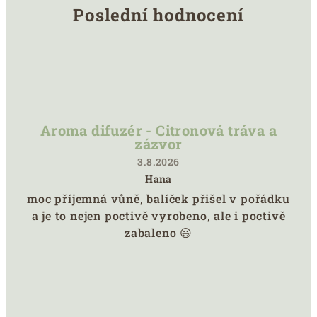
Poslední hodnocení
Aroma difuzér - Citronová tráva a
zázvor
3.8.2026
Hana
Hodnocení
moc příjemná vůně, balíček přišel v pořádku
produktu
a je to nejen poctivě vyrobeno, ale i poctivě
je
5
zabaleno 😃
z
5
hvězdiček.