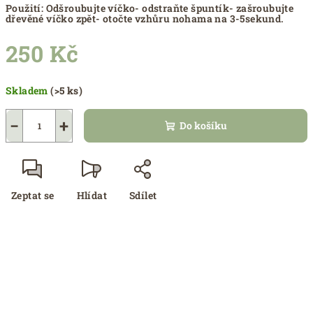
Použití: Odšroubujte víčko- odstraňte špuntík- zašroubujte
dřevěné víčko zpět- otočte vzhůru nohama na 3-5sekund.
250 Kč
Měrná
Skladem
(>5 ks)
cena:
−
+
Do košíku
Zeptat se
Hlídat
Sdílet