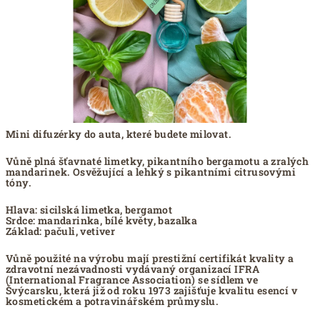
Mini difuzérky do auta, které budete milovat.
Vůně plná šťavnaté limetky, pikantního bergamotu a zralých
mandarinek. Osvěžující a lehký s pikantními citrusovými
tóny.
Hlava: sicilská limetka, bergamot
Srdce: mandarinka, bílé květy, bazalka
Základ: pačuli, vetiver
Vůně použité na výrobu mají prestižní certifikát kvality a
zdravotní nezávadnosti vydávaný organizací IFRA
(International Fragrance Association) se sídlem ve
Švýcarsku, která již od roku 1973 zajišťuje kvalitu esencí v
kosmetickém a potravinářském průmyslu.