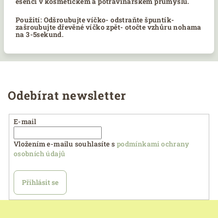
esencí v kosmetickém a potravinářském průmyslu.
Použití: Odšroubujte víčko- odstraňte špuntík-
zašroubujte dřevěné víčko zpět- otočte vzhůru nohama
na 3-5sekund.
Odebírat newsletter
E-mail
Vložením e-mailu souhlasíte s
podmínkami ochrany
osobních údajů
Přihlásit se
Z