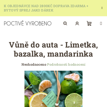
Přejít
K OBJEDNÁVCE NAD 2800KČ DOPRAVA ZDARMA +
na
BYTOVÝ SPREJ JAKO DÁREK
obsah
Nákupn
Hledat
Přihlášení
Vůně do auta - Limetka,
košík
bazalka, mandarinka
Průměrné
Neohodnoceno
Podrobnosti hodnocení
hodnocení
produktu
je
0,0
z
5
hvězdiček.