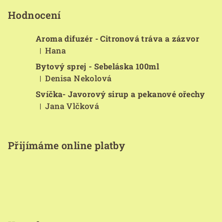
á
p
Hodnocení
a
Aroma difuzér - Citronová tráva a zázvor
t
Hana
|
í
Hodnocení produktu je 5 z 5 hvězdiček.
Bytový sprej - Sebeláska 100ml
Denisa Nekolová
|
Hodnocení produktu je 5 z 5 hvězdiček.
Svíčka- Javorový sirup a pekanové ořechy
Jana Vlčková
|
Hodnocení produktu je 5 z 5 hvězdiček.
Přijímáme online platby