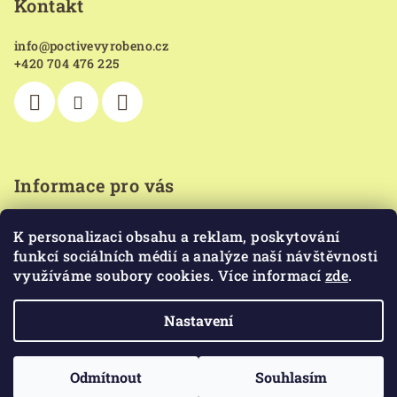
Kontakt
info
@
poctivevyrobeno.cz
+420 704 476 225
Informace pro vás
Kde koupíte naše produkty
K personalizaci obsahu a reklam, poskytování
Obchodní podmínky
funkcí sociálních médií a analýze naší návštěvnosti
Podmínky ochrany osobních údajů
využíváme soubory cookies. Více informací
zde
.
Hodnocení obchodu
Nastavení
Copyright 2026
Poctivě vyrobeno
. Všechna práva
vyhrazena.
Upravit nastavení cookies
Odmítnout
Souhlasím