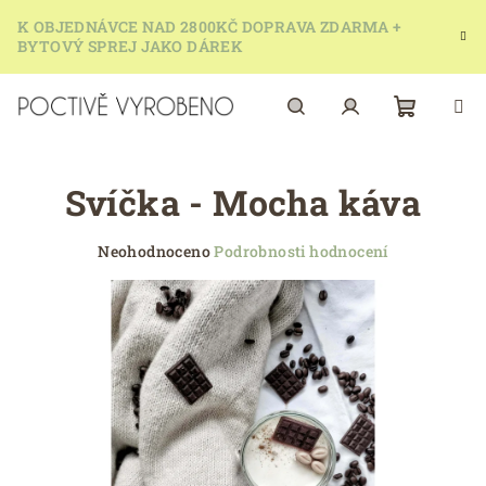
Přejít
K OBJEDNÁVCE NAD 2800KČ DOPRAVA ZDARMA +
na
BYTOVÝ SPREJ JAKO DÁREK
obsah
Nákupn
Hledat
Přihlášení
Svíčka - Mocha káva
košík
Průměrné
Neohodnoceno
Podrobnosti hodnocení
hodnocení
produktu
je
0,0
z
5
hvězdiček.