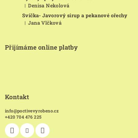
Denisa Nekolová
|
Hodnocení produktu je 5 z 5 hvězdiček.
Svíčka- Javorový sirup a pekanové ořechy
Jana Vlčková
|
Hodnocení produktu je 5 z 5 hvězdiček.
Přijímáme online platby
Kontakt
info
@
poctivevyrobeno.cz
+420 704 476 225