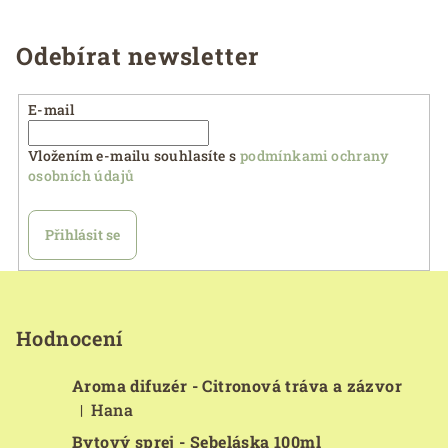
Odebírat newsletter
E-mail
Vložením e-mailu souhlasíte s
podmínkami ochrany
osobních údajů
Přihlásit se
Z
á
p
Hodnocení
a
Aroma difuzér - Citronová tráva a zázvor
t
Hana
|
í
Hodnocení produktu je 5 z 5 hvězdiček.
Bytový sprej - Sebeláska 100ml