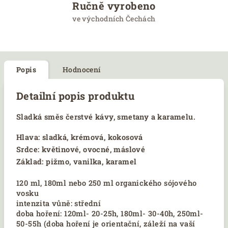
Ručně vyrobeno
ve východních Čechách
Popis
Hodnocení
Detailní popis produktu
Sladká směs čerstvé kávy, smetany a karamelu.
Hlava: sladká, krémová, kokosová
Srdce: květinové, ovocné, máslové
Základ: pižmo, vanilka, karamel
120 ml, 180ml nebo 250 ml organického sójového
vosku
intenzita vůně: střední
doba hoření: 120ml- 20-25h, 180ml- 30-40h, 250ml-
50-55h (doba hoření je orientační, záleží na vaší