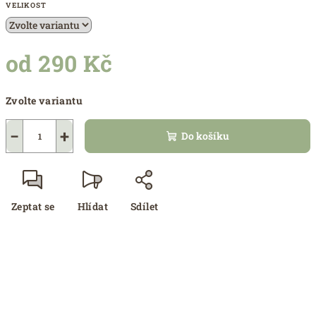
VELIKOST
od
290 Kč
Měrná
Zvolte variantu
cena:
−
+
Do košíku
Zeptat se
Hlídat
Sdílet