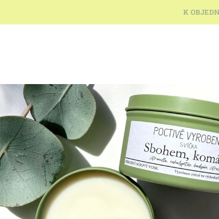
Přejít
K OBJEDN
na
obsah