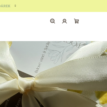
 DÁREK
Hledat
Přihlášení
Nákupní
košík