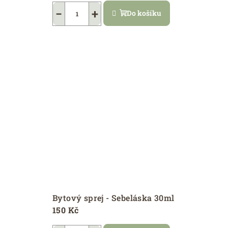
hodnocení
−
+
Do košíku
produktu
je
5,0
z
5
hvězdiček.
Bytový sprej - Sebeláska 30ml
150 Kč