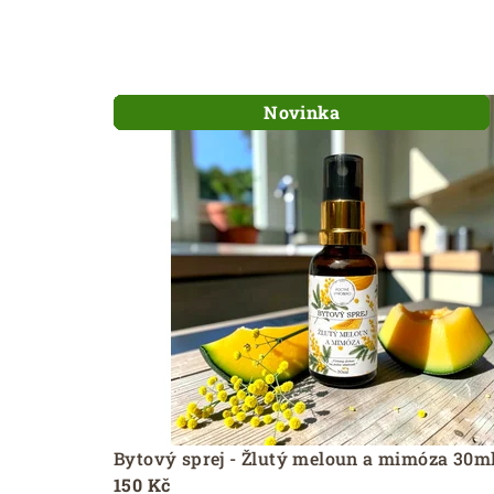
c
e
Novinka
Novinka
Novinka
Novinka
Novinka
Novinka
Novinka
Novinka
Novinka
Bytový sprej - Žlutý meloun a mimóza 30m
150 Kč