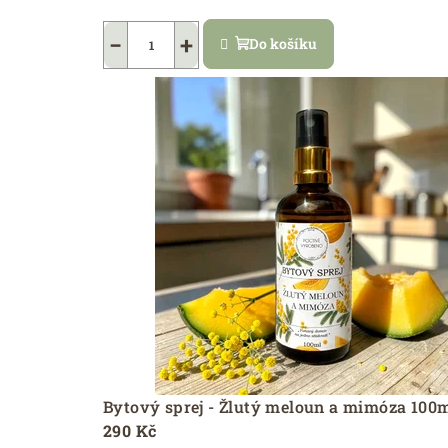
−
+
Do košíku
Bytový sprej - Žlutý meloun a mimóza 100
290 Kč