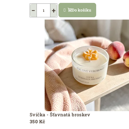
−
+
Do košíku
Svíčka - Šťavnatá broskev
350 Kč
Průměrné