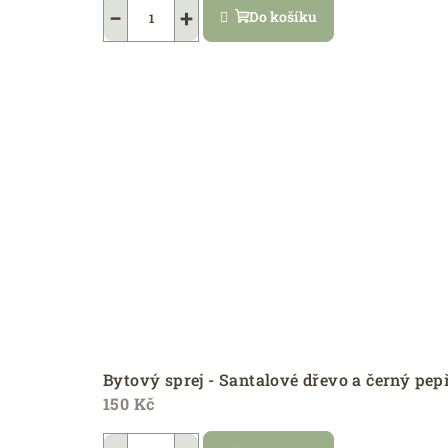
−
+
Do košíku
Bytový sprej - Santalové dřevo a černý pep
150 Kč